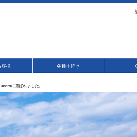
お客様
各種手続き
roducersに選ばれました。